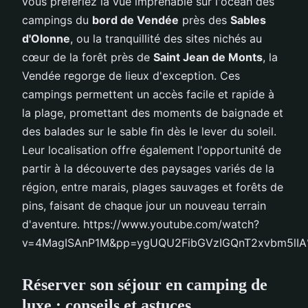
vous préfériez la vue imprenable sur l'océan des
campings du
bord de Vendée
près des
Sables
d'Olonne
, ou la tranquillité des sites nichés au
cœur de la forêt près de
Saint Jean de Monts
, la
Vendée regorge de lieux d'exception. Ces
campings permettent un accès facile et rapide à
la plage, promettant des moments de baignade et
des balades sur le sable fin dès le lever du soleil.
Leur localisation offre également l'opportunité de
partir à la découverte des paysages variés de la
région, entre marais, plages sauvages et forêts de
pins, faisant de chaque jour un nouveau terrain
d'aventure. https://www.youtube.com/watch?
v=4MagISAnP1M&pp=ygUQU2FibGVzIGQnT2xvbm5lI
Réserver son séjour en camping de
luxe : conseils et astuces