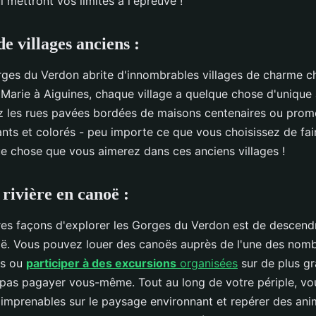
i mettront vos limites à l'épreuve !
e villages anciens :
ges du Verdon abrite d'innombrables villages de charme ch
Marie à Aiguines, chaque village a quelque chose d'unique à
rez les rues pavées bordées de maisons centenaires ou pro
iants et colorés - peu importe ce que vous choisissez de fai
e chose que vous aimerez dans ces anciens villages !
rivière en canoë :
res façons d'explorer les Gorges du Verdon est de descendr
noë. Vous pouvez louer des canoës auprès de l'une des nom
es ou
participer à des excursions
organisées
sur de plus gr
 pas pagayer vous-même. Tout au long de votre périple, vo
 imprenables sur le paysage environnant et repérer des an