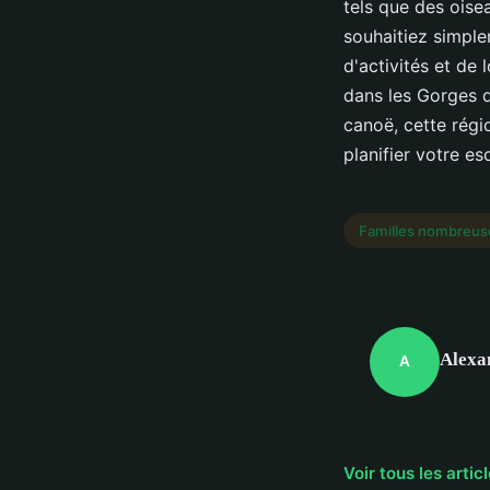
tels que des oise
souhaitiez simple
d'activités et de 
dans les Gorges d
canoë, cette régi
planifier votre e
Familles nombreus
Alexa
A
Voir tous les art